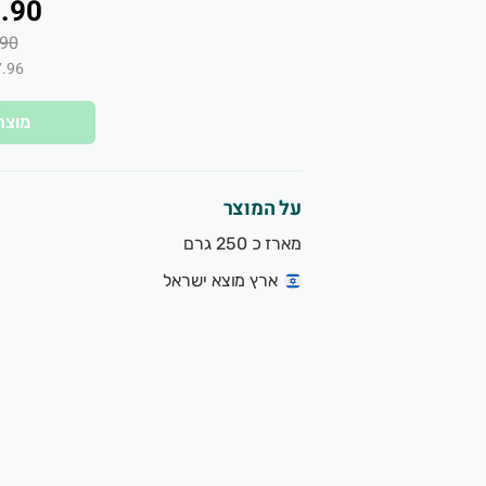
.90
90
₪7.96 ל-
מוצר
על המוצר
מארז כ 250 גרם
ארץ מוצא ישראל