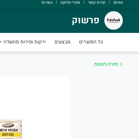
אודות
יצירת קשר
אזורי חלוקה
כשרות
רשוק
פרשוק
ודה שבחרת ב freshuk
כל המוצרים
מבצעים
ירקות ופירות מהשדה
ירות וירקות טריים ועסיסיים מחכים לכם
שמח לעמוד לשירותכם
חזרה לחנות
🍓🍏🍎 FRESHUK 🍓 🥒🌶
וצרת חקלאית איכותית וטרייה
זמינו היום עד השעה 21:00 וקבלו בבוקר