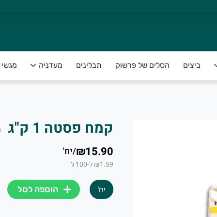
ביצים
הסלים של פרשוק
תבלינים
מעדניה
מגשי פ
קמח פסטה 1 ק"ג PIVETTI
0
₪15.90
/
יח'
₪1.59 ל-100 ג׳
הוספה לסל
יח'