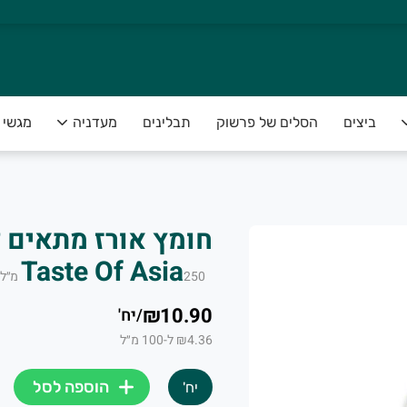
ביצים
הסלים של פרשוק
תבלינים
מעדניה
מגשי פ
Taste Of Asia
250
מ״ל
₪10.90
/
יח'
₪4.36 ל-100 מ״ל
הוספה לסל
יח'