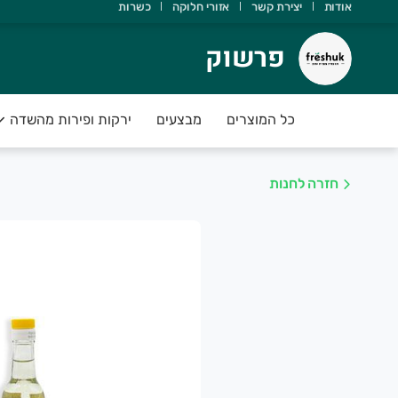
אודות
יצירת קשר
אזורי חלוקה
כשרות
רשוק
פרשוק
ודה שבחרת ב freshuk
כל המוצרים
מבצעים
ירקות ופירות מהשדה
ירות וירקות טריים ועסיסיים מחכים לכם
שמח לעמוד לשירותכם
חזרה לחנות
🍓🍏🍎 FRESHUK 🍓 🥒🌶
וצרת חקלאית איכותית וטרייה
זמינו היום עד השעה 21:00 וקבלו בבוקר