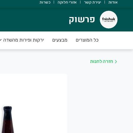
כשרות
אזורי חלוקה
יצירת קשר
אודות
פרשו
פרשוק
מגיע לך חצי אבטיח במתנה 
ירקות ופירות מהשדה
מבצעים
כל המוצרים
בהקלדת קופון fresh
בקנייה מעל 249 
לא כולל כפל קופונים ודמי משלו
בנוסף! מבצעים על פירות קלופי
חזרה לחנות
הזמינו ותהנו מפירות הקיץ המעולים שלנ
🍒🍇🥭🍍🍓🍉🥝🍋
תודה שבחרת ב freshu
פירות וירקות טריים ועסיסיים מחכים לכ
נשמח לעמוד לשירותכ
🍓🍏🍎 FRESHUK 🍓 🥒🌶
תוצרת חקלאית איכותית וטריי
הזמינו היום עד השעה 21:00 וקבלו בבוק