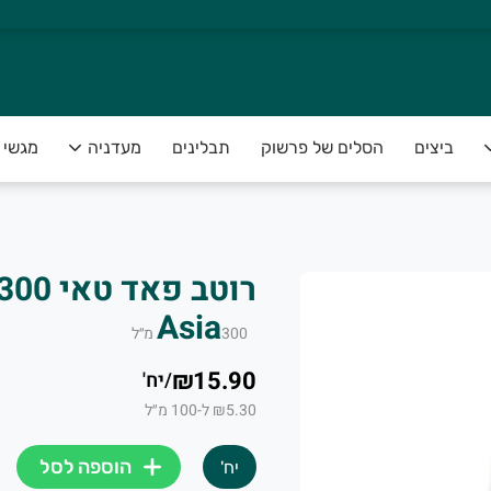
ביצים
הסלים של פרשוק
תבלינים
מעדניה
מגשי פ
Asia
300
מ״ל
₪15.90
/
יח'
₪5.30 ל-100 מ״ל
הוספה לסל
יח'