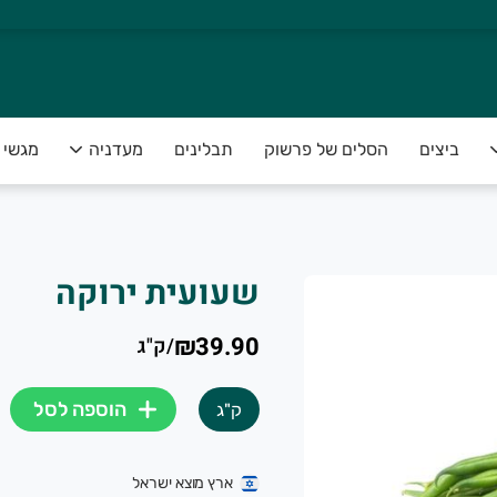
ביצים
הסלים של פרשוק
תבלינים
מעדניה
מגשי פ
שעועית ירוקה
₪39.90
/
ק"ג
הוספה לסל
ק"ג
ארץ מוצא ישראל