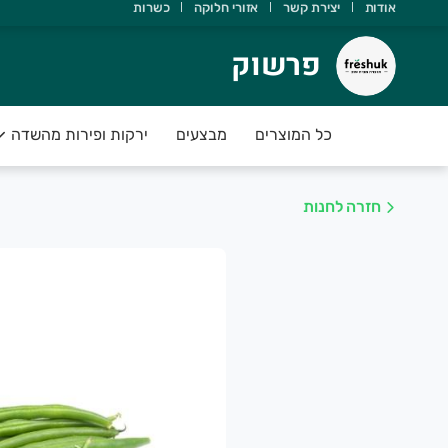
אודות
יצירת קשר
אזורי חלוקה
כשרות
רשוק
פרשוק
ודה שבחרת ב freshuk
כל המוצרים
מבצעים
ירקות ופירות מהשדה
ירות וירקות טריים ועסיסיים מחכים לכם
שמח לעמוד לשירותכם
חזרה לחנות
🍓🍏🍎 FRESHUK 🍓 🥒🌶
וצרת חקלאית איכותית וטרייה
זמינו היום עד השעה 21:00 וקבלו בבוקר