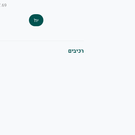
₪7.69 ל-
יח'
רכיבים