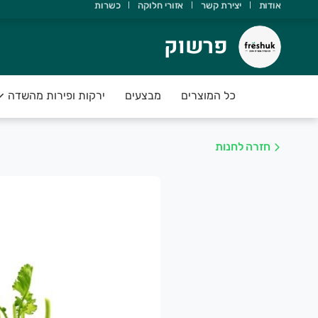
אודות
יצירת קשר
אזורי חלוקה
כשרות
רשוק
פרשוק
ודה שבחרת ב freshuk
כל המוצרים
מבצעים
ירקות ופירות מהשדה
ירות וירקות טריים ועסיסיים מחכים לכם
שמח לעמוד לשירותכם
חזרה לחנות
🍓🍏🍎 FRESHUK 🍓 🥒🌶
וצרת חקלאית איכותית וטרייה
זמינו היום עד השעה 21:00 וקבלו בבוקר