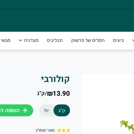
ביצים
הסלים של פרשוק
תבלינים
מעדניה
מגשי פ
קולורבי
₪13.90
/
ק"ג
הוספה ל
ק"ג
יח'
מוצר מומלץ