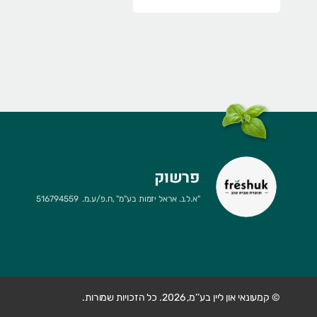
פרשוק
"
א.ל.נ. אראל יזמות בע"מ
" ,
ח.פ/ע.מ.
516794559
© קמעונאי און ליין בע’’מ, 2026. כל הזכויות שמורות.