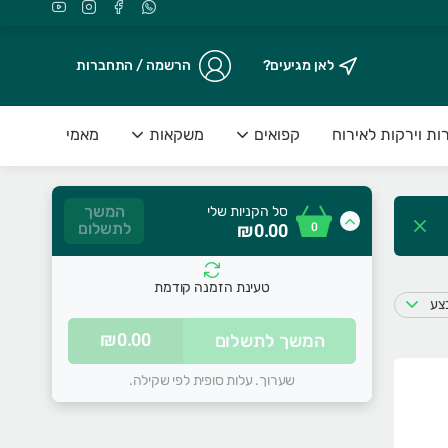
לאן מגיעים?
הרשמה / התחברות
ות וירקות לאירוח
קפואים
משקאות
מאמי
המשך
סל הקניות שלי
0
₪0.00
לתשלום
טעינת הזמנה קודמת
בצע
סל הקניות שלכם ריק
₪0.00
המשך לתשלום
התחילו להוסיף מוצרים
שערוך. עלות סופית לפי שקילה.