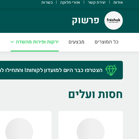
אודות
יצירת קשר
אזורי חלוקה
כשרות
רשוק
פרשוק
ודה שבחרת ב freshuk
כל המוצרים
מבצעים
ירקות ופירות מהשדה
ב
ירות וירקות טריים ועסיסיים מחכים לכם
שמח לעמוד לשירותכם
הצטרפו כבר היום למועדון לקוחות! והתחילו ל
🍓🍏🍎 FRESHUK 🍓 🥒🌶
וצרת חקלאית איכותית וטרייה
זמינו היום עד השעה 21:00 וקבלו בבוקר
חסות ועלים