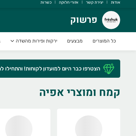
אודות
יצירת קשר
אזורי חלוקה
כשרות
רשוק
פרשוק
ודה שבחרת ב freshuk
כל המוצרים
מבצעים
ירקות ופירות מהשדה
ב
ירות וירקות טריים ועסיסיים מחכים לכם
שמח לעמוד לשירותכם
הצטרפו כבר היום למועדון לקוחות! והתחילו ל
🍓🍏🍎 FRESHUK 🍓 🥒🌶
וצרת חקלאית איכותית וטרייה
זמינו היום עד השעה 21:00 וקבלו בבוקר
קמח ומוצרי אפיה