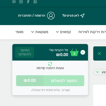
לאן מגיעים?
הרשמה / התחברות
ות וירקות לאירוח
קפואים
משקאות
מאמי
המשך
סל הקניות שלי
0
₪0.00
לתשלום
טעינת הזמנה קודמת
בצע
סל הקניות שלכם ריק
₪0.00
המשך לתשלום
התחילו להוסיף מוצרים
שערוך. עלות סופית לפי שקילה.